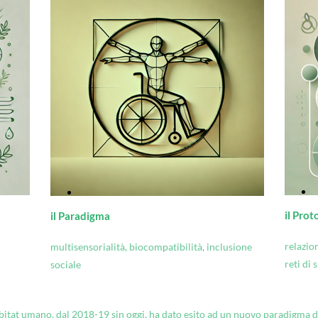
il Prot
il Paradigma
relazio
multisensorialità, biocompatibilità, inclusione
reti di
sociale
bitat umano, dal 2018-19 sin oggi, ha dato esito ad un nuovo paradigma di