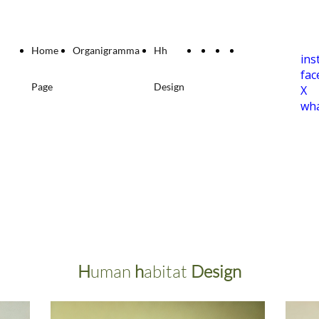
Home
Organigramma
Hh
ins
fa
Page
Design
X
wh
H
uman
h
abitat
Design